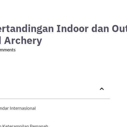
ertandingan Indoor dan Ou
 Archery
mments
dar Internasional
an Keterampilan Pemanah