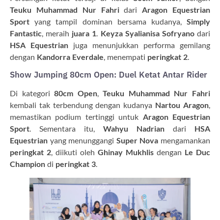
Teuku Muhammad Nur Fahri
dari
Aragon Equestrian
Sport
yang tampil dominan bersama kudanya,
Simply
Fantastic
, meraih
juara 1
.
Keyza Syalianisa Sofryano
dari
HSA Equestrian
juga menunjukkan performa gemilang
dengan
Kandorra Everdale
, menempati
peringkat 2
.
Show Jumping 80cm Open: Duel Ketat Antar Rider
Di kategori
80cm Open
,
Teuku Muhammad Nur Fahri
kembali tak terbendung dengan kudanya
Nartou Aragon
,
memastikan podium tertinggi untuk
Aragon Equestrian
Sport
. Sementara itu,
Wahyu Nadrian
dari
HSA
Equestrian
yang menunggangi
Super Nova
mengamankan
peringkat 2
, diikuti oleh
Ghinay Mukhlis
dengan
Le Duc
Champion
di
peringkat 3
.