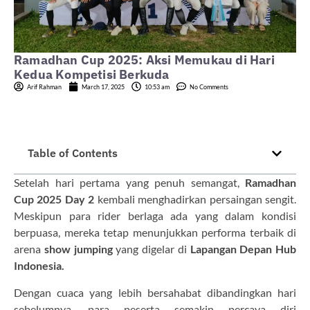
Ramadhan Cup 2025: Aksi Memukau di Hari
Kedua Kompetisi Berkuda
Arif Rahman
March 17, 2025
10:53 am
No Comments
Table of Contents
Setelah hari pertama yang penuh semangat,
Ramadhan
Cup 2025 Day 2
kembali menghadirkan persaingan sengit.
Meskipun para rider berlaga ada yang dalam kondisi
berpuasa, mereka tetap menunjukkan performa terbaik di
arena
show jumping
yang digelar di
Lapangan Depan
Hub
Indonesia.
Dengan cuaca yang lebih bersahabat dibandingkan hari
sebelumnya, para peserta semakin percaya diri