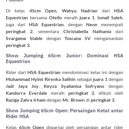
Di kelas
45cm Open
,
Wahyu Nadrian
dari
HSA
Equestrian
bersama
Otello
meraih
juara 1
.
Ismail Saleh
,
juga dari
HSA Equestrian
, dengan
Neon
menempati
peringkat 2
, sementara
Christabella Nathania
dari
Svargama Stable
dengan
Toscana SV
mengamankan
peringkat 3
.
Show Jumping 65cm Junior: Dominasi HSA
Equestrian
Rider dari
HSA Equestrian
mendominasi kelas ini dengan
Muhammad Hylmi Rirenka Salihin
sebagai
juara 1
dengan
Jadi Jaya Joy
.
Keyza Syalianisa Sofryano
dengan
Kandorra Everdale
meraih
peringkat 2
, diikuti oleh
Raziga Zahra Irham
dengan
Mr. Brown
di
peringkat 3
.
Show Jumping 65cm Open: Persaingan Ketat antar
Rider HSA
Kelas
65cm Open
diwarnai oleh persaingan antar rider