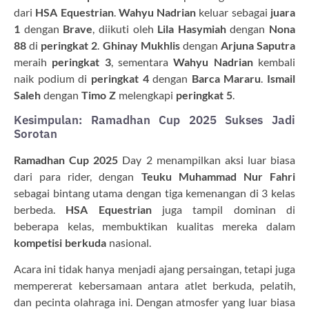
dari
HSA Equestrian
.
Wahyu Nadrian
keluar sebagai
juara
1
dengan
Brave
, diikuti oleh
Lila Hasymiah
dengan
Nona
88
di
peringkat 2
.
Ghinay Mukhlis
dengan
Arjuna Saputra
meraih
peringkat 3
, sementara
Wahyu Nadrian
kembali
naik podium di
peringkat 4
dengan
Barca Mararu
.
Ismail
Saleh
dengan
Timo Z
melengkapi
peringkat 5
.
Kesimpulan: Ramadhan Cup 2025 Sukses Jadi
Sorotan
Ramadhan Cup 2025
Day 2 menampilkan aksi luar biasa
dari para rider, dengan
Teuku Muhammad Nur Fahri
sebagai bintang utama dengan tiga kemenangan di 3 kelas
berbeda.
HSA Equestrian
juga tampil dominan di
beberapa kelas, membuktikan kualitas mereka dalam
kompetisi berkuda
nasional.
Acara ini tidak hanya menjadi ajang persaingan, tetapi juga
mempererat kebersamaan antara atlet berkuda, pelatih,
dan pecinta olahraga ini. Dengan atmosfer yang luar biasa