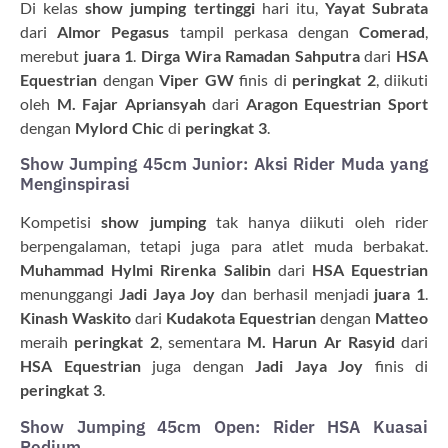
Di kelas
show jumping tertinggi
hari itu,
Yayat Subrata
dari
Almor Pegasus
tampil perkasa dengan
Comerad
,
merebut
juara 1
.
Dirga Wira Ramadan Sahputra
dari
HSA
Equestrian
dengan
Viper GW
finis di
peringkat 2
, diikuti
oleh
M. Fajar Apriansyah
dari
Aragon Equestrian Sport
dengan
Mylord Chic
di
peringkat 3
.
Show Jumping 45cm Junior: Aksi Rider Muda yang
Menginspirasi
Kompetisi
show jumping
tak hanya diikuti oleh rider
berpengalaman, tetapi juga para atlet muda berbakat.
Muhammad Hylmi Rirenka Salibin
dari
HSA Equestrian
menunggangi
Jadi Jaya Joy
dan berhasil menjadi
juara 1
.
Kinash Waskito
dari
Kudakota Equestrian
dengan
Matteo
meraih
peringkat 2
, sementara
M. Harun Ar Rasyid
dari
HSA Equestrian
juga dengan
Jadi Jaya Joy
finis di
peringkat 3
.
Show Jumping 45cm Open: Rider HSA Kuasai
Podium