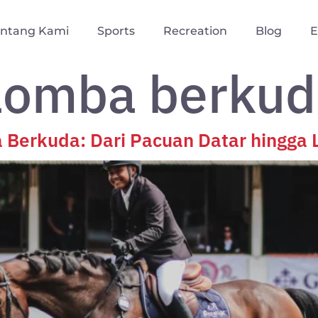
entang Kami
Sports
Recreation
Blog
E
 lomba berku
 Berkuda: Dari Pacuan Datar hingga