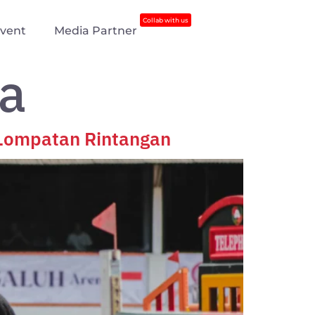
Collab with us
vent
Media Partner
da
 Lompatan Rintangan