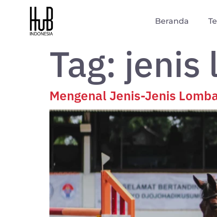
Beranda
T
Tag:
jenis
Mengenal Jenis-Jenis Lomba