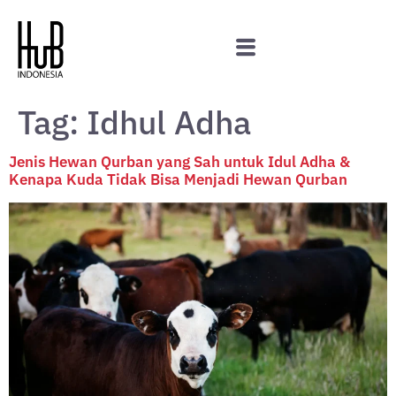
Tag:
Idhul Adha
Jenis Hewan Qurban yang Sah untuk Idul Adha &
Kenapa Kuda Tidak Bisa Menjadi Hewan Qurban