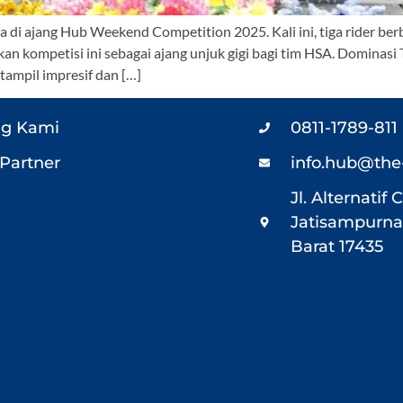
i ajang Hub Weekend Competition 2025. Kali ini, tiga rider berb
 kompetisi ini sebagai ajang unjuk gigi bagi tim HSA. Dominasi
ampil impresif dan […]
ng Kami
0811-1789-811
Partner
info.hub@the
Jl. Alternati
Jatisampurna,
Barat 17435