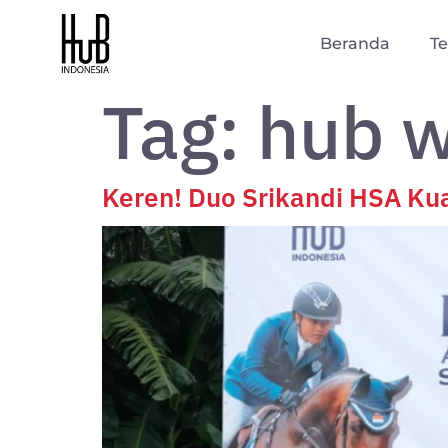
Beranda
T
Tag:
hub w
Keren! Duo Srikandi HSA Ku