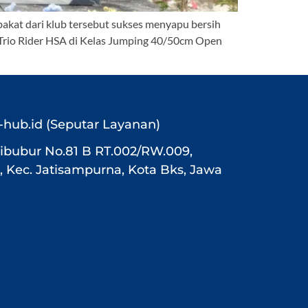
akat dari klub tersebut sukses menyapu bersih
 Trio Rider HSA di Kelas Jumping 40/50cm Open
-hub.id (Seputar Layanan)
f Cibubur No.81 B RT.002/RW.009,
 Kec. Jatisampurna, Kota Bks, Jawa