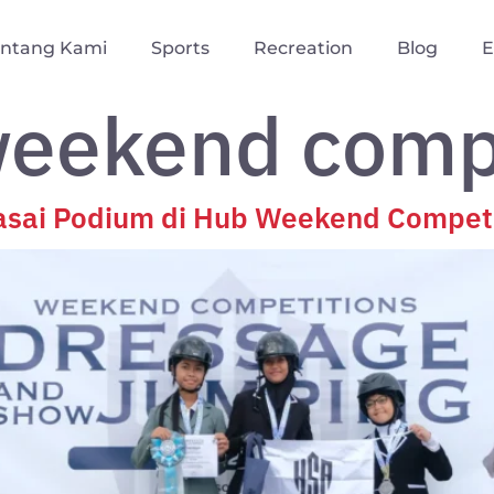
entang Kami
Sports
Recreation
Blog
E
eekend comp
asai Podium di Hub Weekend Compet